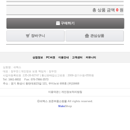
총 상품 금액
0
원
구매하기
장바구니
관심상품
상점정보
PC버젼
이용안내
고객센터
커뮤니티
상호명 : 쉬멕스
대표 : 장우천 | 개인정보 보호 책임자 : 장우천
사업자등록번호 :135-26-92747 | 통신판매업신고번호 : 2009-경기수원-0550호
Tel: 1661-8832 Fax: 070-7966-3573
주소 : 경기 화성시 동탄대로23길 121, 우미뉴브 608호 (우)18468
이용약관
|
개인정보처리방침
ⓒ쉬멕스 표준부품쇼핑몰 All rights reserved.
Make
Shop