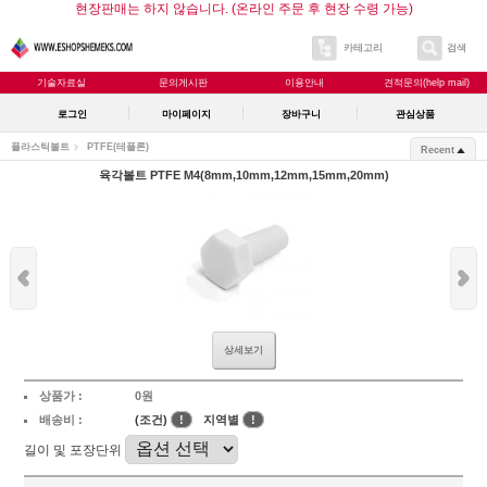
현장판매는 하지 않습니다. (온라인 주문 후 현장 수령 가능)
카테고리
검색
기술자료실
문의게시판
이용안내
견적문의(help mail)
로그인
마이페이지
장바구니
관심상품
플라스틱볼트
PTFE(테플론)
Recent
육각볼트 PTFE M4(8mm,10mm,12mm,15mm,20mm)
상세보기
상품가 :
0원
배송비 :
(조건)
!
지역별
!
길이 및 포장단위