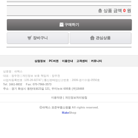
총 상품 금액
0
원
구매하기
장바구니
관심상품
상점정보
PC버젼
이용안내
고객센터
커뮤니티
상호명 : 쉬멕스
대표 : 장우천 | 개인정보 보호 책임자 : 장우천
사업자등록번호 :135-26-92747 | 통신판매업신고번호 : 2009-경기수원-0550호
Tel: 1661-8832 Fax: 070-7966-3573
주소 : 경기 화성시 동탄대로23길 121, 우미뉴브 608호 (우)18468
이용약관
|
개인정보처리방침
ⓒ쉬멕스 표준부품쇼핑몰 All rights reserved.
Make
Shop