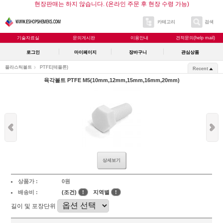
현장판매는 하지 않습니다. (온라인 주문 후 현장 수령 가능)
카테고리
검색
기술자료실
문의게시판
이용안내
견적문의(help mail)
로그인
마이페이지
장바구니
관심상품
플라스틱볼트
PTFE(테플론)
Recent
육각볼트 PTFE M5(10mm,12mm,15mm,16mm,20mm)
상세보기
상품가 :
0원
배송비 :
(조건)
!
지역별
!
길이 및 포장단위