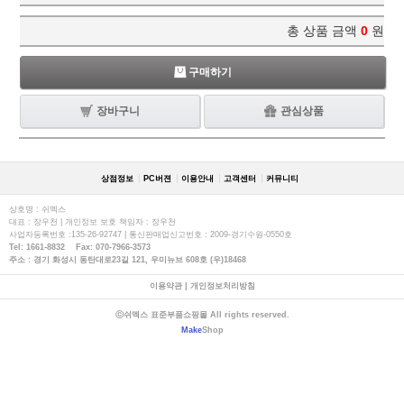
총 상품 금액
0
원
구매하기
장바구니
관심상품
상점정보
PC버젼
이용안내
고객센터
커뮤니티
상호명 : 쉬멕스
대표 : 장우천 | 개인정보 보호 책임자 : 장우천
사업자등록번호 :135-26-92747 | 통신판매업신고번호 : 2009-경기수원-0550호
Tel: 1661-8832 Fax: 070-7966-3573
주소 : 경기 화성시 동탄대로23길 121, 우미뉴브 608호 (우)18468
이용약관
|
개인정보처리방침
ⓒ쉬멕스 표준부품쇼핑몰 All rights reserved.
Make
Shop