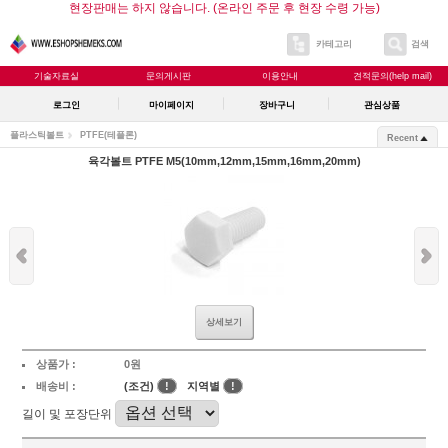
현장판매는 하지 않습니다. (온라인 주문 후 현장 수령 가능)
카테고리
검색
기술자료실
문의게시판
이용안내
견적문의(help mail)
로그인
마이페이지
장바구니
관심상품
플라스틱볼트
PTFE(테플론)
Recent
육각볼트 PTFE M5(10mm,12mm,15mm,16mm,20mm)
상세보기
상품가 :
0원
배송비 :
(조건)
!
지역별
!
길이 및 포장단위