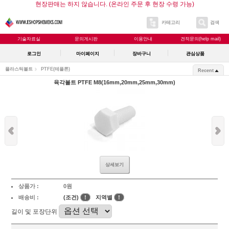
현장판매는 하지 않습니다. (온라인 주문 후 현장 수령 가능)
카테고리
검색
기술자료실
문의게시판
이용안내
견적문의(help mail)
로그인
마이페이지
장바구니
관심상품
플라스틱볼트
PTFE(테플론)
Recent
육각볼트 PTFE M8(16mm,20mm,25mm,30mm)
상세보기
상품가 :
0원
배송비 :
(조건)
!
지역별
!
길이 및 포장단위