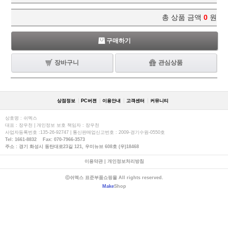
총 상품 금액
0
원
구매하기
장바구니
관심상품
상점정보
PC버젼
이용안내
고객센터
커뮤니티
상호명 : 쉬멕스
대표 : 장우천 | 개인정보 보호 책임자 : 장우천
사업자등록번호 :135-26-92747 | 통신판매업신고번호 : 2009-경기수원-0550호
Tel: 1661-8832 Fax: 070-7966-3573
주소 : 경기 화성시 동탄대로23길 121, 우미뉴브 608호 (우)18468
이용약관
|
개인정보처리방침
ⓒ쉬멕스 표준부품쇼핑몰 All rights reserved.
Make
Shop