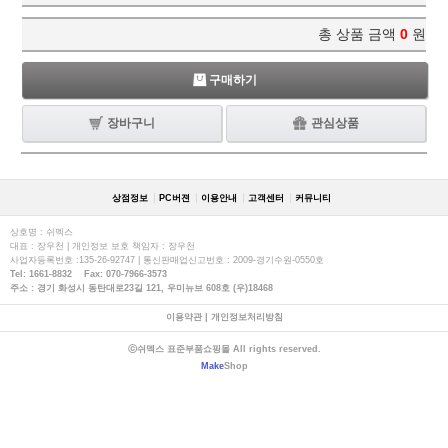
총 상품 금액
0
원
구매하기
장바구니
관심상품
상점정보
PC버젼
이용안내
고객센터
커뮤니티
상호명 : 쉬멕스
대표 : 장우천 | 개인정보 보호 책임자 : 장우천
사업자등록번호 :135-26-92747 | 통신판매업신고번호 : 2009-경기수원-0550호
Tel: 1661-8832 Fax: 070-7966-3573
주소 : 경기 화성시 동탄대로23길 121, 우미뉴브 608호 (우)18468
이용약관
|
개인정보처리방침
ⓒ쉬멕스 표준부품쇼핑몰 All rights reserved.
Make
Shop