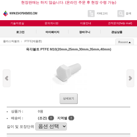
현장판매는 하지 않습니다. (온라인 주문 후 현장 수령 가능)
카테고리
검색
기술자료실
문의게시판
이용안내
견적문의(help mail)
로그인
마이페이지
장바구니
관심상품
플라스틱볼트
PTFE(테플론)
Recent
육각볼트 PTFE M10(20mm,25mm,30mm,35mm,40mm)
상세보기
상품가 :
0원
배송비 :
(조건)
!
지역별
!
길이 및 포장단위