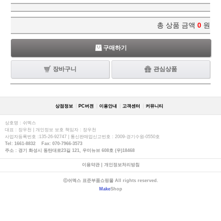
총 상품 금액
0
원
구매하기
장바구니
관심상품
상점정보
PC버젼
이용안내
고객센터
커뮤니티
상호명 : 쉬멕스
대표 : 장우천 | 개인정보 보호 책임자 : 장우천
사업자등록번호 :135-26-92747 | 통신판매업신고번호 : 2009-경기수원-0550호
Tel: 1661-8832 Fax: 070-7966-3573
주소 : 경기 화성시 동탄대로23길 121, 우미뉴브 608호 (우)18468
이용약관
|
개인정보처리방침
ⓒ쉬멕스 표준부품쇼핑몰 All rights reserved.
Make
Shop