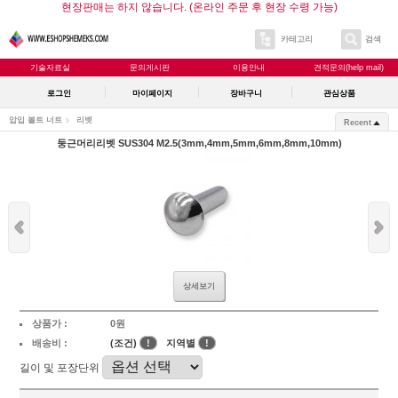
현장판매는 하지 않습니다. (온라인 주문 후 현장 수령 가능)
카테고리
검색
기술자료실
문의게시판
이용안내
견적문의(help mail)
로그인
마이페이지
장바구니
관심상품
압입 볼트 너트
리벳
Recent
둥근머리리벳 SUS304 M2.5(3mm,4mm,5mm,6mm,8mm,10mm)
상세보기
상품가 :
0원
배송비 :
(조건)
!
지역별
!
길이 및 포장단위