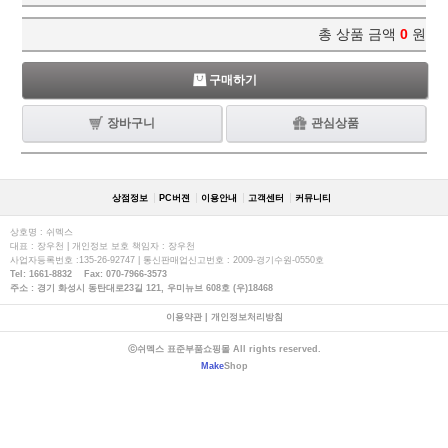
총 상품 금액
0
원
구매하기
장바구니
관심상품
상점정보
PC버젼
이용안내
고객센터
커뮤니티
상호명 : 쉬멕스
대표 : 장우천 | 개인정보 보호 책임자 : 장우천
사업자등록번호 :135-26-92747 | 통신판매업신고번호 : 2009-경기수원-0550호
Tel: 1661-8832 Fax: 070-7966-3573
주소 : 경기 화성시 동탄대로23길 121, 우미뉴브 608호 (우)18468
이용약관
|
개인정보처리방침
ⓒ쉬멕스 표준부품쇼핑몰 All rights reserved.
Make
Shop