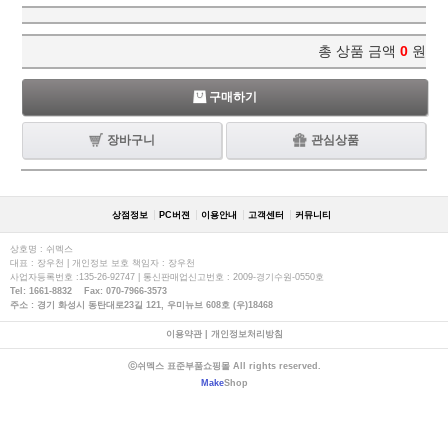
총 상품 금액
0
원
구매하기
장바구니
관심상품
상점정보
PC버젼
이용안내
고객센터
커뮤니티
상호명 : 쉬멕스
대표 : 장우천 | 개인정보 보호 책임자 : 장우천
사업자등록번호 :135-26-92747 | 통신판매업신고번호 : 2009-경기수원-0550호
Tel: 1661-8832 Fax: 070-7966-3573
주소 : 경기 화성시 동탄대로23길 121, 우미뉴브 608호 (우)18468
이용약관
|
개인정보처리방침
ⓒ쉬멕스 표준부품쇼핑몰 All rights reserved.
Make
Shop