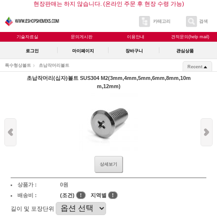
현장판매는 하지 않습니다. (온라인 주문 후 현장 수령 가능)
카테고리
검색
기술자료실
문의게시판
이용안내
견적문의(help mail)
로그인
마이페이지
장바구니
관심상품
특수형상볼트
초납작머리볼트
Recent
초납작머리(십자)볼트 SUS304 M2(3mm,4mm,5mm,6mm,8mm,10m
m,12mm)
상세보기
상품가 :
0원
배송비 :
(조건)
!
지역별
!
길이 및 포장단위