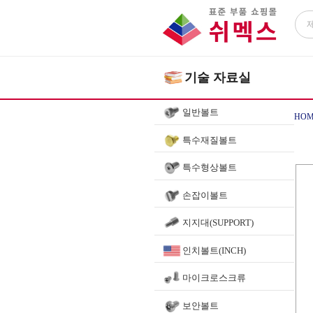
기술 자료실
일반볼트
HOM
특수재질볼트
특수형상볼트
손잡이볼트
지지대(SUPPORT)
인치볼트(INCH)
마이크로스크류
보안볼트