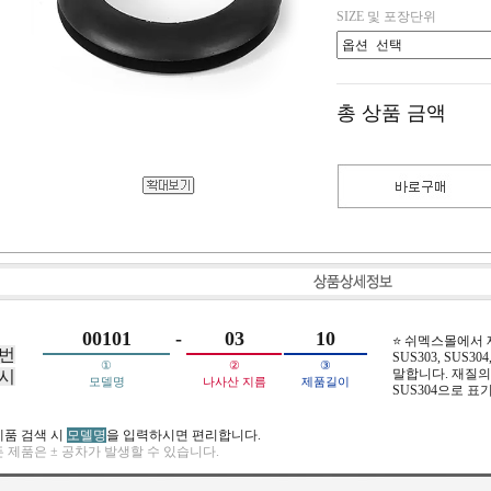
SIZE 및 포장단위
총 상품 금액
00101
-
03
10
⭐ 쉬멕스몰에서
번
SUS303, SUS304,
①
②
③
말합니다. 재질의 
시
모델명
나사산 지름
제품길이
SUS304으로 표
제품 검색 시
모델명
을 입력하시면 편리합니다.
 제품은 ± 공차가 발생할 수 있습니다.