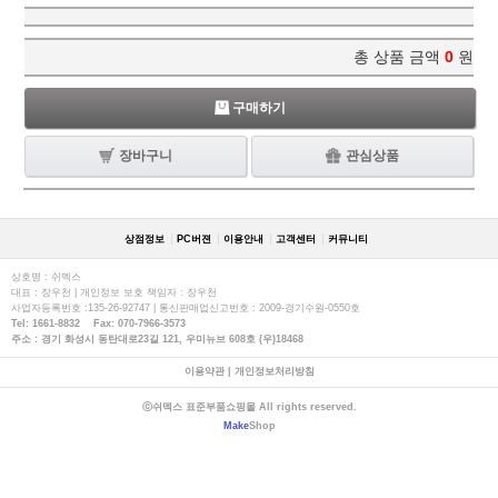
총 상품 금액
0
원
구매하기
장바구니
관심상품
상점정보
PC버젼
이용안내
고객센터
커뮤니티
상호명 : 쉬멕스
대표 : 장우천 | 개인정보 보호 책임자 : 장우천
사업자등록번호 :135-26-92747 | 통신판매업신고번호 : 2009-경기수원-0550호
Tel: 1661-8832 Fax: 070-7966-3573
주소 : 경기 화성시 동탄대로23길 121, 우미뉴브 608호 (우)18468
이용약관
|
개인정보처리방침
ⓒ쉬멕스 표준부품쇼핑몰 All rights reserved.
Make
Shop