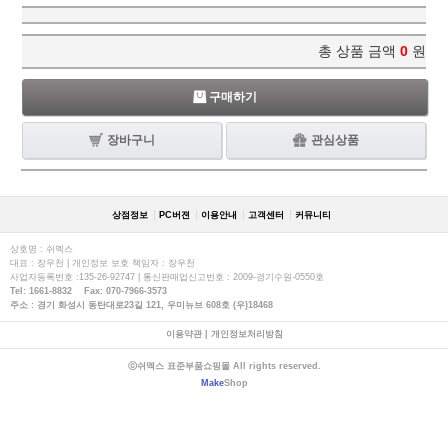
총 상품 금액
0
원
구매하기
장바구니
관심상품
상점정보
PC버젼
이용안내
고객센터
커뮤니티
상호명 : 쉬멕스
대표 : 장우천 | 개인정보 보호 책임자 : 장우천
사업자등록번호 :135-26-92747 | 통신판매업신고번호 : 2009-경기수원-0550호
Tel: 1661-8832 Fax: 070-7966-3573
주소 : 경기 화성시 동탄대로23길 121, 우미뉴브 608호 (우)18468
이용약관
|
개인정보처리방침
ⓒ쉬멕스 표준부품쇼핑몰 All rights reserved.
Make
Shop