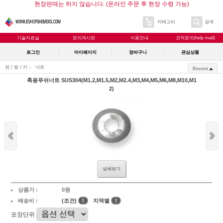
현장판매는 하지 않습니다. (온라인 주문 후 현장 수령 가능)
카테고리
검색
기술자료실
문의게시판
이용안내
견적문의(help mail)
로그인
마이페이지
장바구니
관심상품
핀 / 링 / 키
너트
Recent
축용푸쉬너트 SUS304(M1.2,M1.5,M2,M2.4,M3,M4,M5,M6,M8,M10,M1
2)
상세보기
상품가 :
0원
배송비 :
(조건)
!
지역별
!
포장단위