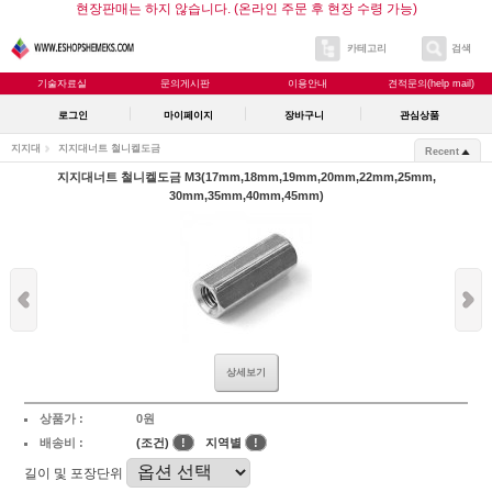
현장판매는 하지 않습니다. (온라인 주문 후 현장 수령 가능)
카테고리
검색
기술자료실
문의게시판
이용안내
견적문의(help mail)
로그인
마이페이지
장바구니
관심상품
지지대
지지대너트 철니켈도금
Recent
지지대너트 철니켈도금 M3(17mm,18mm,19mm,20mm,22mm,25mm,
30mm,35mm,40mm,45mm)
상세보기
상품가 :
0원
배송비 :
(조건)
!
지역별
!
길이 및 포장단위