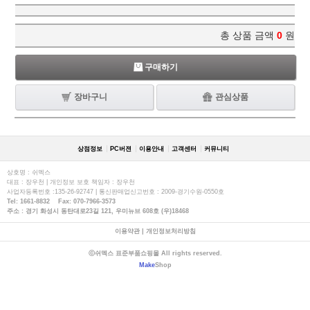
총 상품 금액
0
원
구매하기
장바구니
관심상품
상점정보
PC버젼
이용안내
고객센터
커뮤니티
상호명 : 쉬멕스
대표 : 장우천 | 개인정보 보호 책임자 : 장우천
사업자등록번호 :135-26-92747 | 통신판매업신고번호 : 2009-경기수원-0550호
Tel: 1661-8832 Fax: 070-7966-3573
주소 : 경기 화성시 동탄대로23길 121, 우미뉴브 608호 (우)18468
이용약관
|
개인정보처리방침
ⓒ쉬멕스 표준부품쇼핑몰 All rights reserved.
Make
Shop