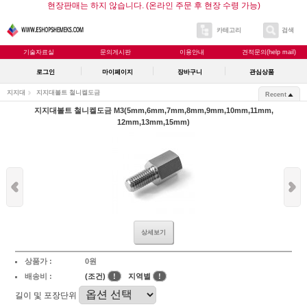
현장판매는 하지 않습니다. (온라인 주문 후 현장 수령 가능)
카테고리
검색
기술자료실
문의게시판
이용안내
견적문의(help mail)
로그인
마이페이지
장바구니
관심상품
지지대
지지대볼트 철니켈도금
Recent
지지대볼트 철니켈도금 M3(5mm,6mm,7mm,8mm,9mm,10mm,11mm,
12mm,13mm,15mm)
상세보기
상품가 :
0원
배송비 :
(조건)
!
지역별
!
길이 및 포장단위