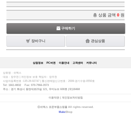
총 상품 금액
0
원
구매하기
장바구니
관심상품
상점정보
PC버젼
이용안내
고객센터
커뮤니티
상호명 : 쉬멕스
대표 : 장우천 | 개인정보 보호 책임자 : 장우천
사업자등록번호 :135-26-92747 | 통신판매업신고번호 : 2009-경기수원-0550호
Tel: 1661-8832 Fax: 070-7966-3573
주소 : 경기 화성시 동탄대로23길 121, 우미뉴브 608호 (우)18468
이용약관
|
개인정보처리방침
ⓒ쉬멕스 표준부품쇼핑몰 All rights reserved.
Make
Shop