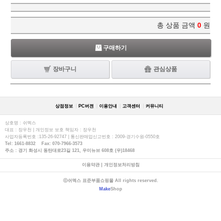
총 상품 금액
0
원
구매하기
장바구니
관심상품
상점정보
PC버젼
이용안내
고객센터
커뮤니티
상호명 : 쉬멕스
대표 : 장우천 | 개인정보 보호 책임자 : 장우천
사업자등록번호 :135-26-92747 | 통신판매업신고번호 : 2009-경기수원-0550호
Tel: 1661-8832 Fax: 070-7966-3573
주소 : 경기 화성시 동탄대로23길 121, 우미뉴브 608호 (우)18468
이용약관
|
개인정보처리방침
ⓒ쉬멕스 표준부품쇼핑몰 All rights reserved.
Make
Shop