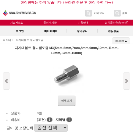
현장판매는 하지 않습니다. (온라인 주문 후 현장 수령 가능)
카테고리
검색
기술자료실
문의게시판
이용안내
견적문의(help mail)
로그인
마이페이지
장바구니
관심상품
지지대
지지대볼트 철니켈도금
Recent
지지대볼트 철니켈도금 M3(5mm,6mm,7mm,8mm,9mm,10mm,11mm,
12mm,13mm,15mm)
상세보기
상품가 :
0원
배송비 :
(조건)
!
지역별
!
길이 및 포장단위