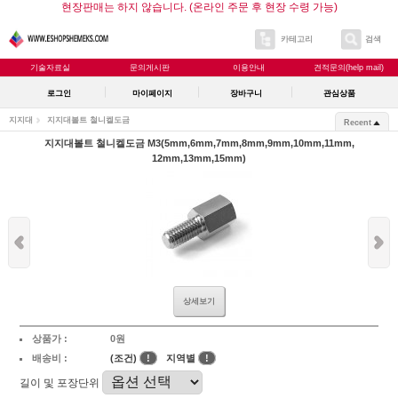
현장판매는 하지 않습니다. (온라인 주문 후 현장 수령 가능)
카테고리
검색
기술자료실
문의게시판
이용안내
견적문의(help mail)
로그인
마이페이지
장바구니
관심상품
지지대
지지대볼트 철니켈도금
Recent
지지대볼트 철니켈도금 M3(5mm,6mm,7mm,8mm,9mm,10mm,11mm,
12mm,13mm,15mm)
상세보기
상품가 :
0원
배송비 :
(조건)
!
지역별
!
길이 및 포장단위