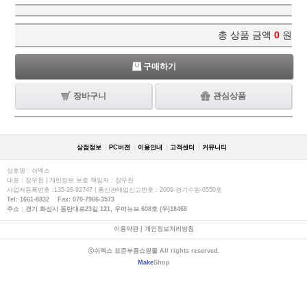
총 상품 금액
0
원
구매하기
장바구니
관심상품
상점정보
PC버젼
이용안내
고객센터
커뮤니티
상호명 : 쉬멕스
대표 : 장우천 | 개인정보 보호 책임자 : 장우천
사업자등록번호 :135-26-92747 | 통신판매업신고번호 : 2009-경기수원-0550호
Tel: 1661-8832 Fax: 070-7966-3573
주소 : 경기 화성시 동탄대로23길 121, 우미뉴브 608호 (우)18468
이용약관
|
개인정보처리방침
ⓒ쉬멕스 표준부품쇼핑몰 All rights reserved.
Make
Shop