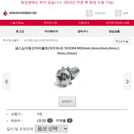
현장판매는 하지 않습니다. (온라인 주문 후 현장 수령 가능)
카테고리
검색
기술자료실
문의게시판
이용안내
견적문의(help mail)
로그인
마이페이지
장바구니
관심상품
특수형상볼트
십자둥근샘스(내치외치와셔)
Recent
샘스십자둥근머리볼트(외치와셔) SUS304 M3(4mm,5mm,6mm,8mm,1
0mm,12mm)
상세보기
상품가 :
0원
배송비 :
(조건)
!
지역별
!
길이 및 포장단위