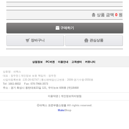
총 상품 금액
0
원
구매하기
장바구니
관심상품
상점정보
PC버젼
이용안내
고객센터
커뮤니티
상호명 : 쉬멕스
대표 : 장우천 | 개인정보 보호 책임자 : 장우천
사업자등록번호 :135-26-92747 | 통신판매업신고번호 : 2009-경기수원-0550호
Tel: 1661-8832 Fax: 070-7966-3573
주소 : 경기 화성시 동탄대로23길 121, 우미뉴브 608호 (우)18468
이용약관
|
개인정보처리방침
ⓒ쉬멕스 표준부품쇼핑몰 All rights reserved.
Make
Shop