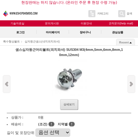
현장판매는 하지 않습니다. (온라인 주문 후 현장 수령 가능)
카테고리
검색
기술자료실
문의게시판
이용안내
견적문의(help mail)
로그인
마이페이지
장바구니
관심상품
특수형상볼트
십자둥근샘스(내치외치와셔)
Recent
샘스십자둥근머리볼트(외치와셔) SUS304 M3(4mm,5mm,6mm,8mm,1
0mm,12mm)
상세보기
상품가 :
0원
배송비 :
(조건)
!
지역별
!
길이 및 포장단위