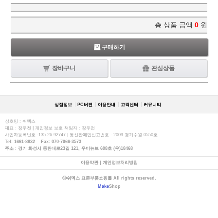
총 상품 금액
0
원
구매하기
장바구니
관심상품
상점정보
PC버젼
이용안내
고객센터
커뮤니티
상호명 : 쉬멕스
대표 : 장우천 | 개인정보 보호 책임자 : 장우천
사업자등록번호 :135-26-92747 | 통신판매업신고번호 : 2009-경기수원-0550호
Tel: 1661-8832 Fax: 070-7966-3573
주소 : 경기 화성시 동탄대로23길 121, 우미뉴브 608호 (우)18468
이용약관
|
개인정보처리방침
ⓒ쉬멕스 표준부품쇼핑몰 All rights reserved.
Make
Shop