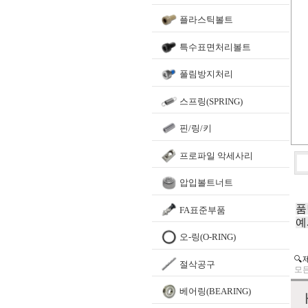
플라스틱볼트
특수표면처리볼트
풀림방지처리
스프링(SPRING)
핀/링/키
프로파일 악세사리
압입볼트너트
품
FA표준부품
예
오-링(O-RING)
🔍
절삭공구
모든
베어링(BEARING)