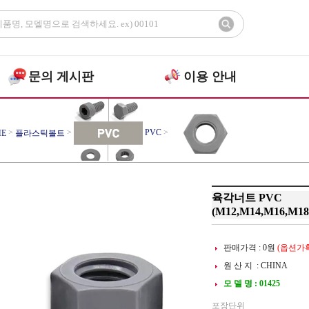
문의 게시판
이용 안내
>
>
PVC
>
E
플라스틱볼트
너트
육각너트 PVC
(M12,M14,M16,M18
판매가격 :
0
원
(옵션가확
원 산 지 : CHINA
모 델 명 : 01425
포장단위