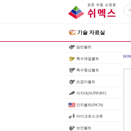
기술 자료실
일반볼트
HOM
특수재질볼트
특수형상볼트
육각
손잡이볼트
지지대(SUPPORT)
인치볼트(INCH)
마이크로스크류
보안볼트