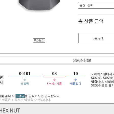
총 상품 금액
00101
-
03
10
⭐ 쉬멕스몰에서
번
SUS303, SUS304,
①
②
③
말합니다. 재질의 
시
모델명
나사산 지름
제품길이
SUS304으로 표
제품 검색 시
모델명
을 입력하시면 편리합니다.
 제품은 ± 공차가 발생할 수 있습니다.