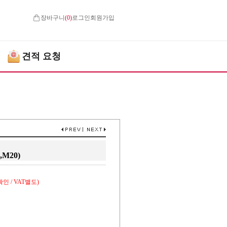
장바구니
(
0
)
로그인
회원가입
견적 요청
,M20)
인 / VAT별도)