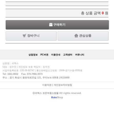
총 상품 금액
0
원
구매하기
장바구니
관심상품
상점정보
PC버젼
이용안내
고객센터
커뮤니티
상호명 : 쉬멕스
대표 : 장우천 | 개인정보 보호 책임자 : 장우천
사업자등록번호 :135-26-92747 | 통신판매업신고번호 : 2009-경기수원-0550호
Tel: 1661-8832 Fax: 070-7966-3573
주소 : 경기 화성시 동탄대로23길 121, 우미뉴브 608호 (우)18468
이용약관
|
개인정보처리방침
ⓒ쉬멕스 표준부품쇼핑몰 All rights reserved.
Make
Shop