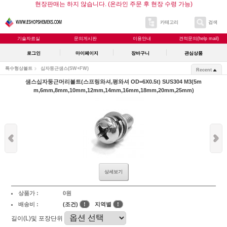
현장판매는 하지 않습니다. (온라인 주문 후 현장 수령 가능)
카테고리
검색
기술자료실
문의게시판
이용안내
견적문의(help mail)
로그인
마이페이지
장바구니
관심상품
특수형상볼트
십자둥근샘스(SW+FW)
Recent
샘스십자둥근머리볼트(스프링와셔,평와셔 OD=6X0.5t) SUS304 M3(5m
m,6mm,8mm,10mm,12mm,14mm,16mm,18mm,20mm,25mm)
상세보기
상품가 :
0원
배송비 :
(조건)
!
지역별
!
길이(L)및 포장단위