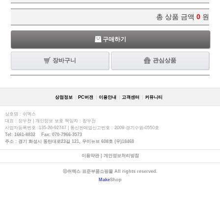
총 상품 금액
0
원
구매하기
장바구니
관심상품
상점정보
PC버젼
이용안내
고객센터
커뮤니티
상호명 : 쉬멕스
대표 : 장우천 | 개인정보 보호 책임자 : 장우천
사업자등록번호 :135-26-92747 | 통신판매업신고번호 : 2009-경기수원-0550호
Tel: 1661-8832 Fax: 070-7966-3573
주소 : 경기 화성시 동탄대로23길 121, 우미뉴브 608호 (우)18468
이용약관
|
개인정보처리방침
ⓒ쉬멕스 표준부품쇼핑몰 All rights reserved.
Make
Shop