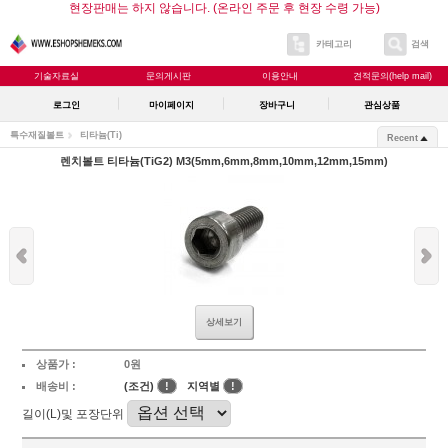
현장판매는 하지 않습니다. (온라인 주문 후 현장 수령 가능)
카테고리
검색
기술자료실
문의게시판
이용안내
견적문의(help mail)
로그인
마이페이지
장바구니
관심상품
특수재질볼트
티타늄(Ti)
Recent
렌치볼트 티타늄(TiG2) M3(5mm,6mm,8mm,10mm,12mm,15mm)
상세보기
상품가 :
0원
배송비 :
(조건)
!
지역별
!
길이(L)및 포장단위