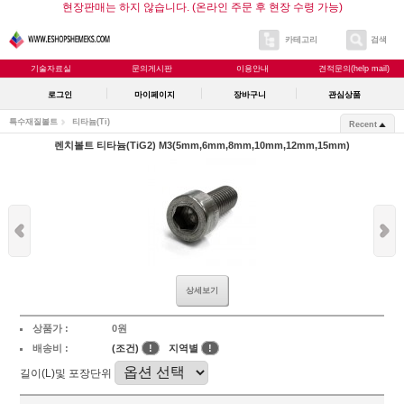
현장판매는 하지 않습니다. (온라인 주문 후 현장 수령 가능)
카테고리
검색
기술자료실
문의게시판
이용안내
견적문의(help mail)
로그인
마이페이지
장바구니
관심상품
특수재질볼트
티타늄(Ti)
Recent
렌치볼트 티타늄(TiG2) M3(5mm,6mm,8mm,10mm,12mm,15mm)
상세보기
상품가 :
0원
배송비 :
(조건)
!
지역별
!
길이(L)및 포장단위