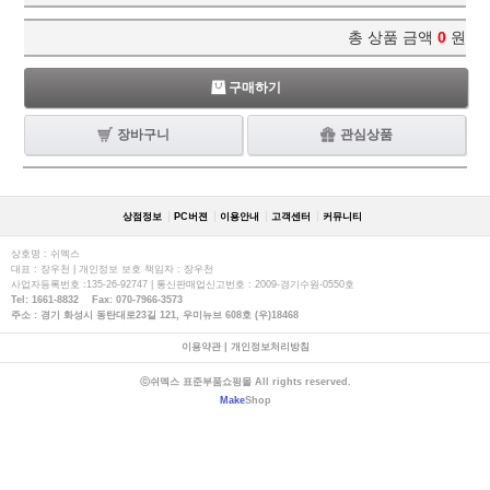
총 상품 금액
0
원
구매하기
장바구니
관심상품
상점정보
PC버젼
이용안내
고객센터
커뮤니티
상호명 : 쉬멕스
대표 : 장우천 | 개인정보 보호 책임자 : 장우천
사업자등록번호 :135-26-92747 | 통신판매업신고번호 : 2009-경기수원-0550호
Tel: 1661-8832 Fax: 070-7966-3573
주소 : 경기 화성시 동탄대로23길 121, 우미뉴브 608호 (우)18468
이용약관
|
개인정보처리방침
ⓒ쉬멕스 표준부품쇼핑몰 All rights reserved.
Make
Shop