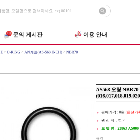
문의 게시판
이용 안내
>
>
>
E
O-RING
AN계열(AS-568 INCH)
NBR70
AS568 오링 NBR70
(016,017,018,019,020
판매가격 :
0
원
(옵션가확
원 산 지 : 한국
모 델 명 : 23863-AS000
규격