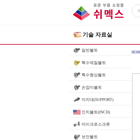
기술 자료실
일반볼트
HOM
특수재질볼트
특수형상볼트
손잡이볼트
지지대(SUPPORT)
인치볼트(INCH)
마이크로스크류
보안볼트