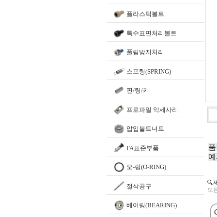
플라스틱볼트
특수표면처리볼트
풀림방지처리
스프링(SPRING)
핀/링/키
프로파일 악세사리
압입볼트너트
품
FA표준부품
예
오-링(O-RING)
🔍
절삭공구
모든
베어링(BEARING)