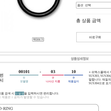
총 상품 금액
00101
-
03
10
⭐ 쉬멕스몰에서
번
SUS303, SUS304,
①
②
③
말합니다. 재질의 
시
모델명
나사산 지름
제품길이
SUS304으로 표
제품 검색 시
모델명
을 입력하시면 편리합니다.
 제품은 ± 공차가 발생할 수 있습니다.