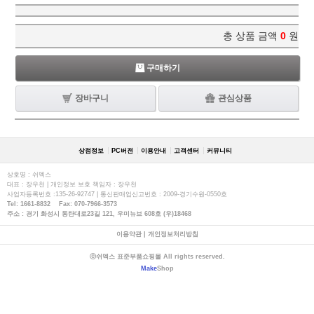
총 상품 금액
0
원
구매하기
장바구니
관심상품
상점정보
PC버젼
이용안내
고객센터
커뮤니티
상호명 : 쉬멕스
대표 : 장우천 | 개인정보 보호 책임자 : 장우천
사업자등록번호 :135-26-92747 | 통신판매업신고번호 : 2009-경기수원-0550호
Tel: 1661-8832 Fax: 070-7966-3573
주소 : 경기 화성시 동탄대로23길 121, 우미뉴브 608호 (우)18468
이용약관
|
개인정보처리방침
ⓒ쉬멕스 표준부품쇼핑몰 All rights reserved.
Make
Shop