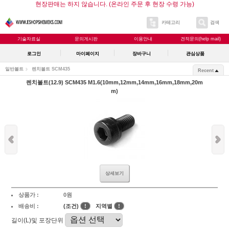
현장판매는 하지 않습니다. (온라인 주문 후 현장 수령 가능)
카테고리
검색
기술자료실
문의게시판
이용안내
견적문의(help mail)
로그인
마이페이지
장바구니
관심상품
일반볼트
렌치볼트 SCM435
Recent
렌치볼트(12.9) SCM435 M1.6(10mm,12mm,14mm,16mm,18mm,20m
m)
상세보기
상품가 :
0원
배송비 :
(조건)
!
지역별
!
길이(L)및 포장단위