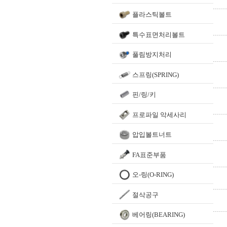
플라스틱볼트
특수표면처리볼트
풀림방지처리
스프링(SPRING)
핀/링/키
프로파일 악세사리
압입볼트너트
FA표준부품
오-링(O-RING)
절삭공구
베어링(BEARING)