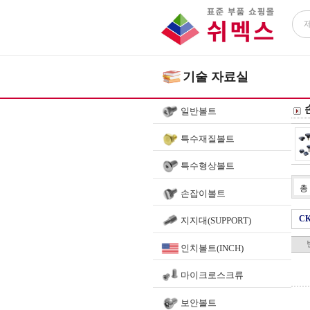
기술 자료실
일반볼트
특수재질볼트
특수형상볼트
총
손잡이볼트
C
지지대(SUPPORT)
인치볼트(INCH)
마이크로스크류
보안볼트