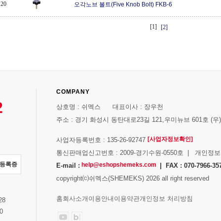
20
오각노브 볼트(Five Knob Bolt) FKB-6
[1]
[2]
COMPANY
2
상호명 : 쉬멕스 대표이사 : 장우천
주소 : 경기 화성시 동탄대로23길 121,우미뉴브 601호 (우)1
[사업자정보확인]
사업자등록번호 : 135-26-92747
통신판매업신고번호 : 2009-경기수원-0550호 | 개인정
자등록증
help@eshopshemeks.com
E-mail :
| FAX : 070-7966-35
copyright⒞쉬멕스(SHEMEKS) 2026 all right reserved
스
홈
회사소개
이용안내
이용약관
개인정보 처리방침
28
0