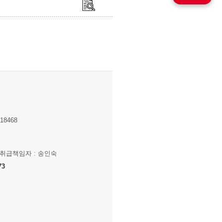
8468
보취급책임자 : 송인숙
73