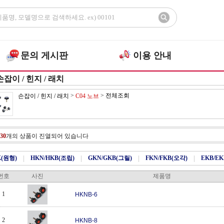
문의 게시판
이용 안내
손잡이 / 힌지 / 래치
>
>
전체조회
손잡이 / 힌지 / 래치
C04 노브
30
개의 상품이 진열되어 있습니다
K(원형)
|
HKN/HKB(조립)
|
GKN/GKB(그릴)
|
FKN/FKB(오각)
|
EKB/E
번호
사진
제품명
1
HKNB-6
2
HKNB-8