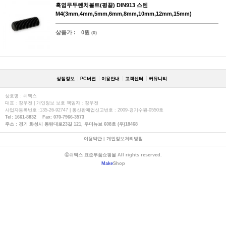
흑염무두렌치볼트(평끝) DIN913 스텐
M4(3mm,4mm,5mm,6mm,8mm,10mm,12mm,15mm)
상품가 :
0원
(0)
상점정보
PC버젼
이용안내
고객센터
커뮤니티
상호명 : 쉬멕스
대표 : 장우천 | 개인정보 보호 책임자 : 장우천
사업자등록번호 :135-26-92747 | 통신판매업신고번호 : 2009-경기수원-0550호
Tel: 1661-8832 Fax: 070-7966-3573
주소 : 경기 화성시 동탄대로23길 121, 우미뉴브 608호 (우)18468
이용약관
|
개인정보처리방침
ⓒ쉬멕스 표준부품쇼핑몰 All rights reserved.
Make
Shop