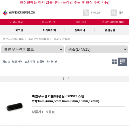
현장판매는 하지 않습니다. (온라인 주문 후 현장 수령 가능)
카테고리
검색
기술자료실
문의게시판
이용안내
견적문의(help mail)
로그인
마이페이지
장바구니
관심상품
특수표면처리볼트
흑염무두렌치볼트
평끝(DIN913)
최신순
낮은가격
높은가격
상품명
최다리뷰
1 - 2
흑염무두렌치볼트(평끝) DIN913 스텐
M3(3mm,4mm,5mm,6mm,8mm,10mm,12mm)
상품가 :
0원
(0)