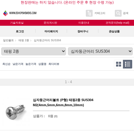
현장판매는 하지 않습니다. (온라인 주문 후 현장 수령 가능)
카테고리
검색
기술자료실
문의게시판
이용안내
견적문의(help mail)
로그인
마이페이지
장바구니
관심상품
일반볼트
태핑 2종
십자둥근머리 SUS304
최신순
낮은가격
높은가격
상품명
최다리뷰
1 - 4
십자둥근머리볼트 (P형) 태핑2종 SUS304
M2(4mm,5mm,6mm,8mm,10mm)
상품가 :
0원
(0)