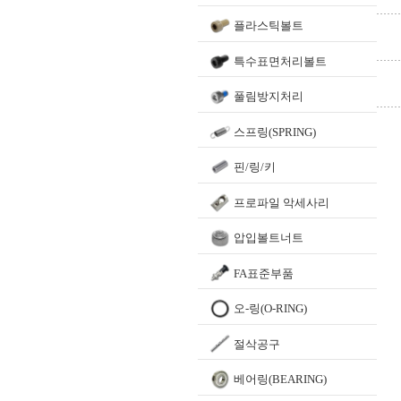
플라스틱볼트
특수표면처리볼트
풀림방지처리
스프링(SPRING)
핀/링/키
프로파일 악세사리
압입볼트너트
FA표준부품
오-링(O-RING)
절삭공구
베어링(BEARING)