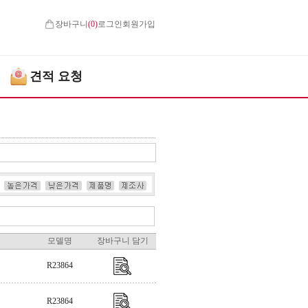
장바구니
(
0
)
로그인
회원가입
견적 요청
모델명
장바구니 담기
R23864
R23864