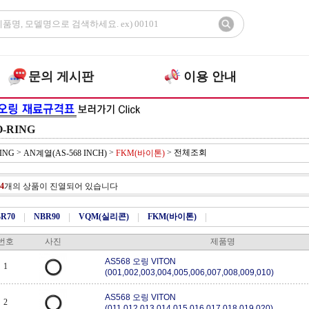
문의 게시판
이용 안내
O-RING
>
>
>
전체조회
ING
AN계열(AS-568 INCH)
FKM(바이톤)
4
개의 상품이 진열되어 있습니다
R70
|
NBR90
|
VQM(실리콘)
|
FKM(바이톤)
|
번호
사진
제품명
AS568 오링 VITON
1
(001,002,003,004,005,006,007,008,009,010)
AS568 오링 VITON
2
(011,012,013,014,015,016,017,018,019,020)