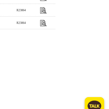
R23864
R23864