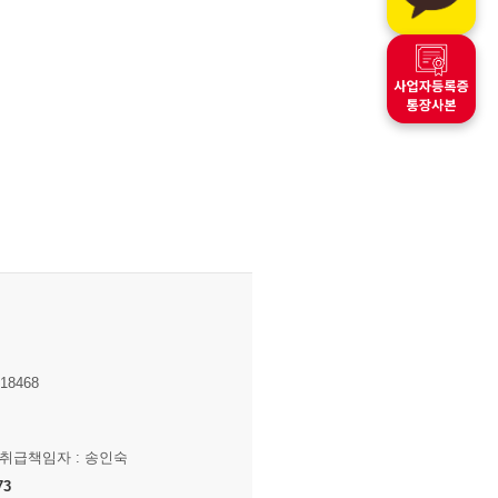
8468
보취급책임자 : 송인숙
73