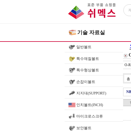
기술 자료실
일반볼트
특수재질볼트
O-R
특수형상볼트
총
손잡이볼트
NB
지지대(SUPPORT)
인치볼트(INCH)
마이크로스크류
보안볼트