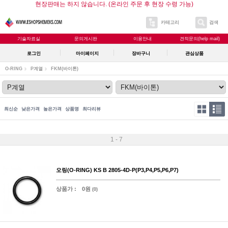
현장판매는 하지 않습니다. (온라인 주문 후 현장 수령 가능)
카테고리
검색
기술자료실
문의게시판
이용안내
견적문의(help mail)
로그인
마이페이지
장바구니
관심상품
O-RING
P계열
FKM(바이톤)
최신순
낮은가격
높은가격
상품명
최다리뷰
1 - 7
오링(O-RING) KS B 2805-4D-P(P3,P4,P5,P6,P7)
상품가 :
0원
(0)