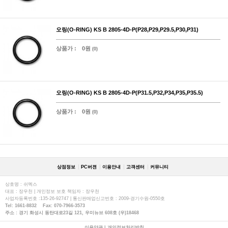
오링(O-RING) KS B 2805-4D-P(P28,P29,P29.5,P30,P31)
상품가 :
0원
(0)
오링(O-RING) KS B 2805-4D-P(P31.5,P32,P34,P35,P35.5)
상품가 :
0원
(0)
상점정보
PC버젼
이용안내
고객센터
커뮤니티
상호명 : 쉬멕스
대표 : 장우천 | 개인정보 보호 책임자 : 장우천
사업자등록번호 :135-26-92747 | 통신판매업신고번호 : 2009-경기수원-0550호
Tel: 1661-8832 Fax: 070-7966-3573
주소 : 경기 화성시 동탄대로23길 121, 우미뉴브 608호 (우)18468
이용약관
|
개인정보처리방침