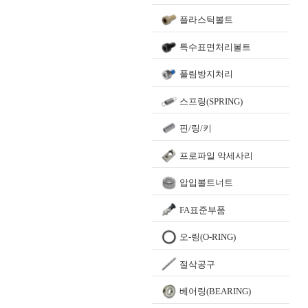
플라스틱볼트
특수표면처리볼트
풀림방지처리
스프링(SPRING)
핀/링/키
프로파일 악세사리
압입볼트너트
FA표준부품
오-링(O-RING)
절삭공구
베어링(BEARING)