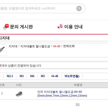
문의 게시판
이용 안내
지지대
>
>
>
전체조회
지지대
지지대볼트 철니켈도금
#4-40
1
개의 상품이 진열되어 있습니다
2
|
M2.5
|
M3
|
M4
|
M5
|
#4-40
|
M3(무연철)
|
번호
사진
제품명
인치 지지대볼트 철니켈도금 #4-40
1
(5mm,6mm,7mm,10mm,12mm,15mm)
[1]