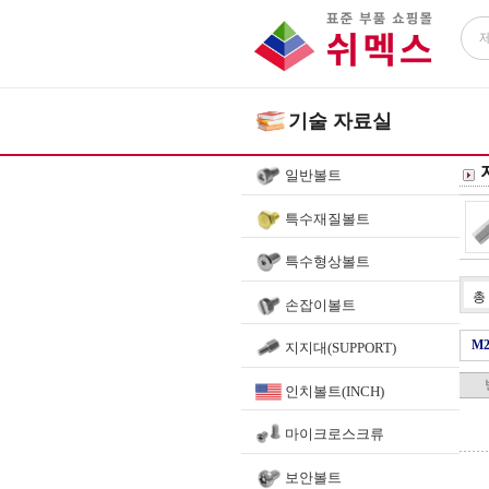
기술 자료실
일반볼트
특수재질볼트
특수형상볼트
총
손잡이볼트
M
지지대(SUPPORT)
인치볼트(INCH)
마이크로스크류
보안볼트