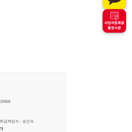
8468
보취급책임자 : 송인숙
73