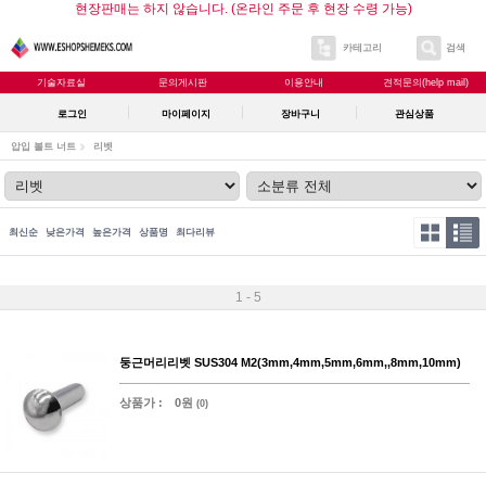
현장판매는 하지 않습니다. (온라인 주문 후 현장 수령 가능)
카테고리
검색
기술자료실
문의게시판
이용안내
견적문의(help mail)
로그인
마이페이지
장바구니
관심상품
압입 볼트 너트
리벳
최신순
낮은가격
높은가격
상품명
최다리뷰
1 - 5
둥근머리리벳 SUS304 M2(3mm,4mm,5mm,6mm,,8mm,10mm)
상품가 :
0원
(0)