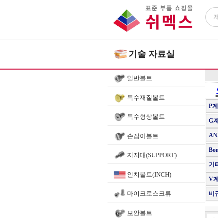
기술 자료실
일반볼트
특수재질볼트
P
특수형상볼트
G
AN
손잡이볼트
Bon
지지대(SUPPORT)
기
인치볼트(INCH)
V
마이크로스크류
비
보안볼트