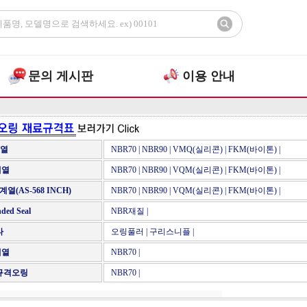
문의 게시판
이용 안내
계열
NBR70
|
NBR90
|
VMQ(실리콘)
|
FKM(바이톤)
|
계열
NBR70
|
NBR90
|
VQM(실리콘)
|
FKM(바이톤)
|
계열(AS-568 INCH)
NBR70
|
NBR90
|
VQM(실리콘)
|
FKM(바이톤)
|
ded Seal
NBR재질
|
타
오링풀러
|
구리스니플
|
계열
NBR70
|
규격오링
NBR70
|