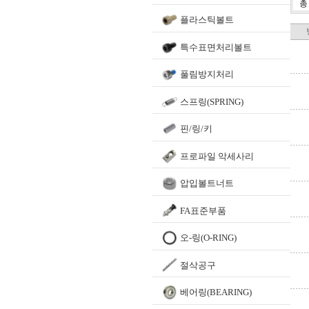
플라스틱볼트
특수표면처리볼트
풀림방지처리
스프링(SPRING)
핀/링/키
프로파일 악세사리
압입볼트너트
FA표준부품
오-링(O-RING)
절삭공구
베어링(BEARING)