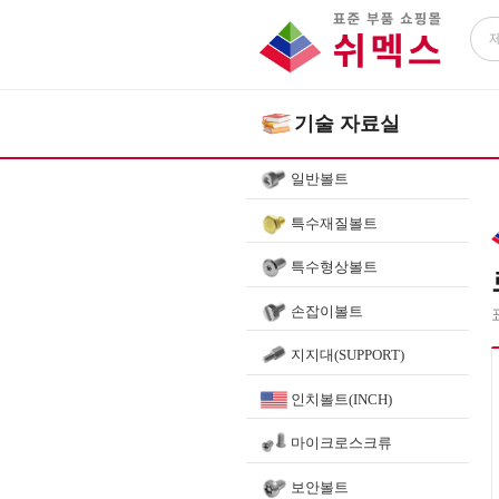
기술 자료실
일반볼트
특수재질볼트
특수형상볼트
손잡이볼트
지지대(SUPPORT)
인치볼트(INCH)
마이크로스크류
보안볼트