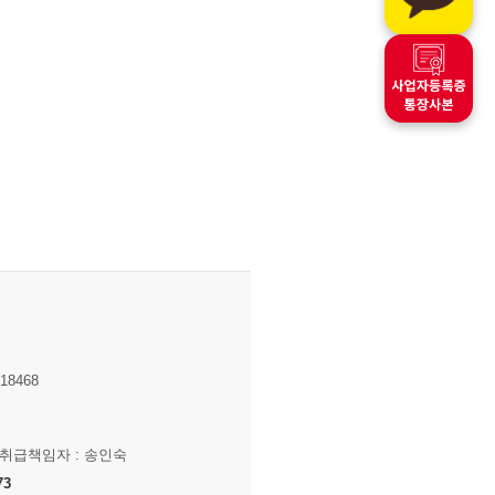
8468
보취급책임자 : 송인숙
73