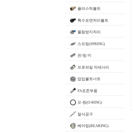
플라스틱볼트
특수표면처리볼트
풀림방지처리
스프링(SPRING)
핀/링/키
프로파일 악세사리
압입볼트너트
FA표준부품
오-링(O-RING)
절삭공구
베어링(BEARING)