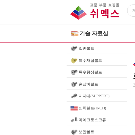
기술 자료실
일반볼트
특수재질볼트
특수형상볼트
손잡이볼트
지지대(SUPPORT)
인치볼트(INCH)
마이크로스크류
보안볼트