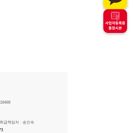
8468
보취급책임자 : 송인숙
73