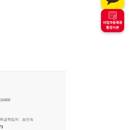
8468
보취급책임자 : 송인숙
73