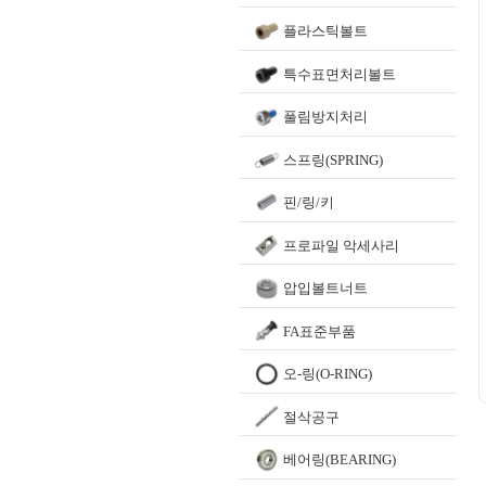
플라스틱볼트
특수표면처리볼트
풀림방지처리
스프링(SPRING)
핀/링/키
프로파일 악세사리
압입볼트너트
FA표준부품
오-링(O-RING)
절삭공구
베어링(BEARING)