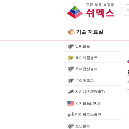
기술 자료실
일반볼트
특수재질볼트
특수형상볼트
손잡이볼트
지지대(SUPPORT)
인치볼트(INCH)
마이크로스크류
보안볼트