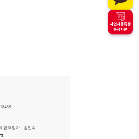
8468
보취급책임자 : 송인숙
73