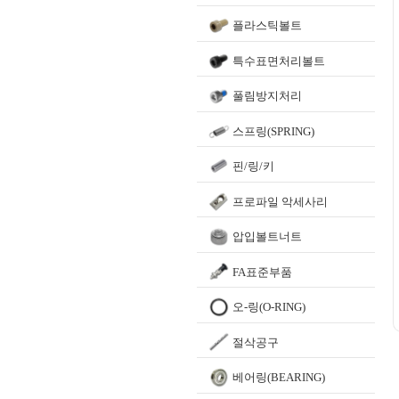
플라스틱볼트
특수표면처리볼트
풀림방지처리
스프링(SPRING)
핀/링/키
프로파일 악세사리
압입볼트너트
FA표준부품
오-링(O-RING)
절삭공구
베어링(BEARING)