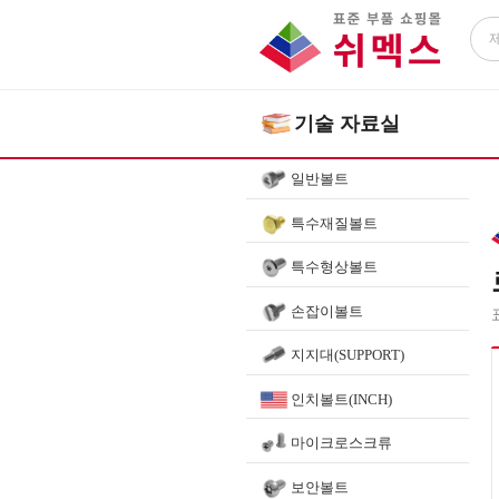
기술 자료실
일반볼트
특수재질볼트
특수형상볼트
손잡이볼트
지지대(SUPPORT)
인치볼트(INCH)
마이크로스크류
보안볼트