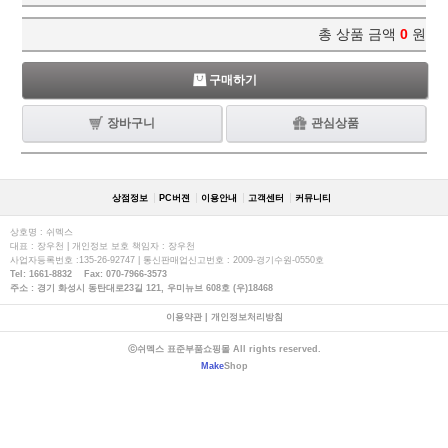
총 상품 금액
0
원
구매하기
장바구니
관심상품
상점정보
PC버젼
이용안내
고객센터
커뮤니티
상호명 : 쉬멕스
대표 : 장우천 | 개인정보 보호 책임자 : 장우천
사업자등록번호 :135-26-92747 | 통신판매업신고번호 : 2009-경기수원-0550호
Tel: 1661-8832 Fax: 070-7966-3573
주소 : 경기 화성시 동탄대로23길 121, 우미뉴브 608호 (우)18468
이용약관
|
개인정보처리방침
ⓒ쉬멕스 표준부품쇼핑몰 All rights reserved.
Make
Shop