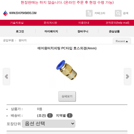
현장판매는 하지 않습니다. (온라인 주문 후 현장 수령 가능)
카테고리
검색
기술자료실
문의게시판
이용안내
견적문의(help mail)
로그인
마이페이지
장바구니
관심상품
공압부품
원터치
Recent
에어원터치피팅 PC타입 호스외경(4mm)
상세보기
상품가 :
0원
배송비 :
(조건)
!
지역별
!
포장단위