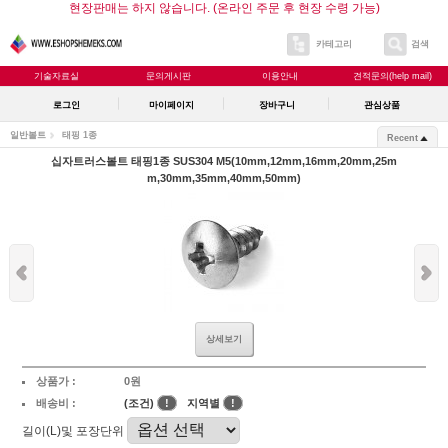
현장판매는 하지 않습니다. (온라인 주문 후 현장 수령 가능)
카테고리
검색
기술자료실
문의게시판
이용안내
견적문의(help mail)
로그인
마이페이지
장바구니
관심상품
일반볼트
태핑 1종
Recent
십자트러스볼트 태핑1종 SUS304 M5(10mm,12mm,16mm,20mm,25m
m,30mm,35mm,40mm,50mm)
상세보기
상품가 :
0원
배송비 :
(조건)
!
지역별
!
길이(L)및 포장단위