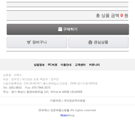
총 상품 금액
0
원
구매하기
장바구니
관심상품
상점정보
PC버젼
이용안내
고객센터
커뮤니티
상호명 : 쉬멕스
대표 : 장우천 | 개인정보 보호 책임자 : 장우천
사업자등록번호 :135-26-92747 | 통신판매업신고번호 : 2009-경기수원-0550호
Tel: 1661-8832 Fax: 070-7966-3573
주소 : 경기 화성시 동탄대로23길 121, 우미뉴브 608호 (우)18468
이용약관
|
개인정보처리방침
ⓒ쉬멕스 표준부품쇼핑몰 All rights reserved.
Make
Shop